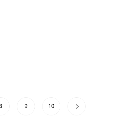
8
9
10