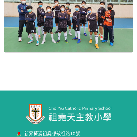
新界葵涌祖堯邨敬祖路10號