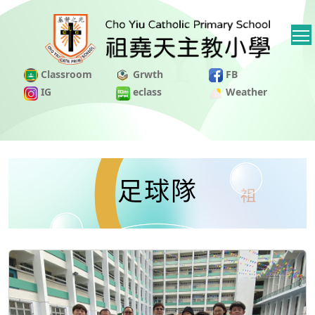
Classroom
Grwth
FB
IG
eclass
Weather
足球隊