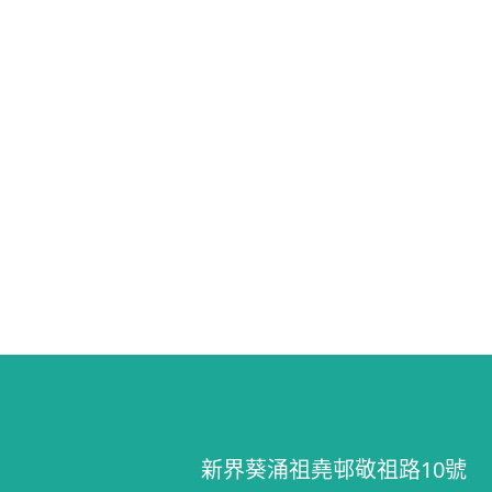
新界葵涌祖堯邨敬祖路10號