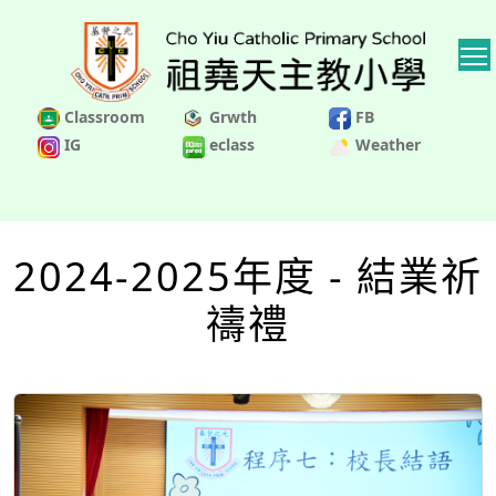
Classroom
Grwth
FB
IG
eclass
Weather
2024-2025年度 - 結業祈
禱禮