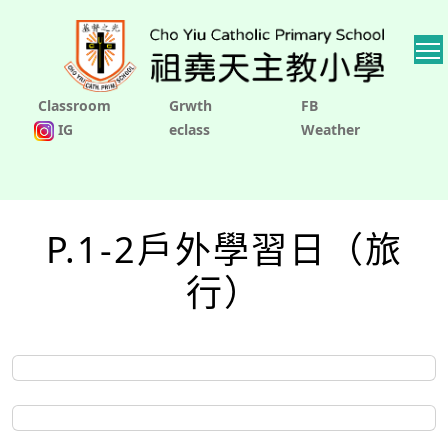
Classroom
Grwth
FB
IG
eclass
Weather
P.1-2戶外學習日（旅
行）