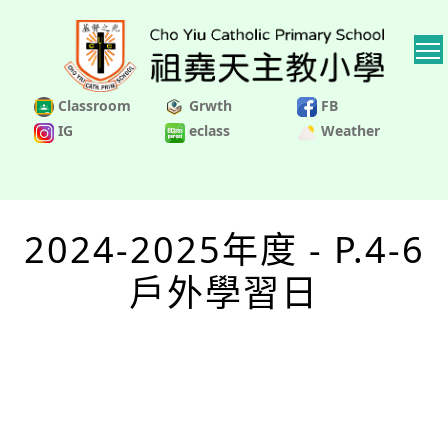
Classroom
Grwth
FB
IG
eclass
Weather
2024-2025年度 - P.4-6
戶外學習日