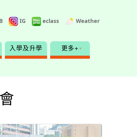
B
IG
eclass
Weather
入學及升學
更多+
運會