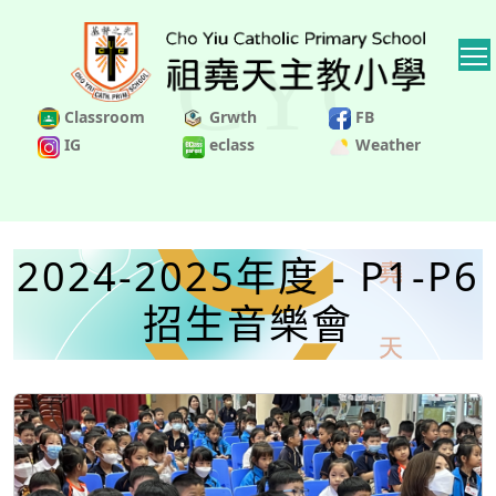
Classroom
Grwth
FB
IG
eclass
Weather
2024-2025年度 - P1-P6
招生音樂會