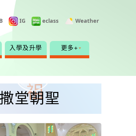
B
IG
eclass
Weather
入學及升學
更多+
德肋撒堂朝聖