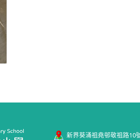
新界葵涌祖堯邨敬祖路10