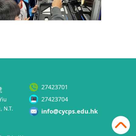
27423701
號
27423704
Yiu
, N.T.
info@cycps.edu.hk