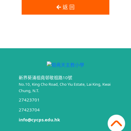
返 回
新界葵涌祖堯邨敬祖路10號
No.10, King Cho Road, Cho Yiu Estate, Lai King, Kwai
Chung, N.T.
27423701
27423704
info@cycps.edu.hk