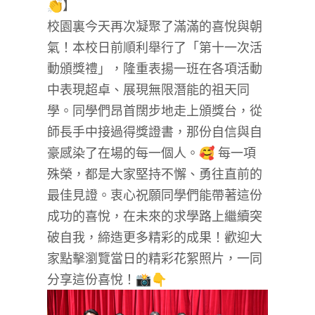
👏】
校園裏今天再次凝聚了滿滿的喜悅與朝
氣！本校日前順利舉行了「第十一次活
動頒獎禮」，隆重表揚一班在各項活動
中表現超卓、展現無限潛能的祖天同
學。同學們昂首闊步地走上頒獎台，從
師長手中接過得獎證書，那份自信與自
豪感染了在場的每一個人。🥰 每一項
殊榮，都是大家堅持不懈、勇往直前的
最佳見證。衷心祝願同學們能帶著這份
成功的喜悅，在未來的求學路上繼續突
破自我，締造更多精彩的成果！歡迎大
家點擊瀏覽當日的精彩花絮照片，一同
分享這份喜悅！📸👇