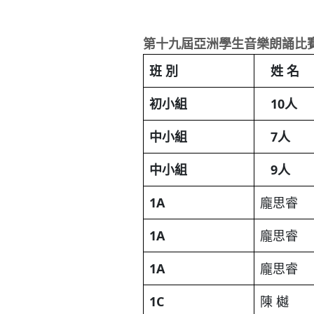
第十九屆亞洲學生音樂朗誦比
班
別
姓
名
初小組
10
人
中小組
7
人
中小組
9
人
1A
龐思睿
1A
龐思睿
1A
龐思睿
1C
陳 樾