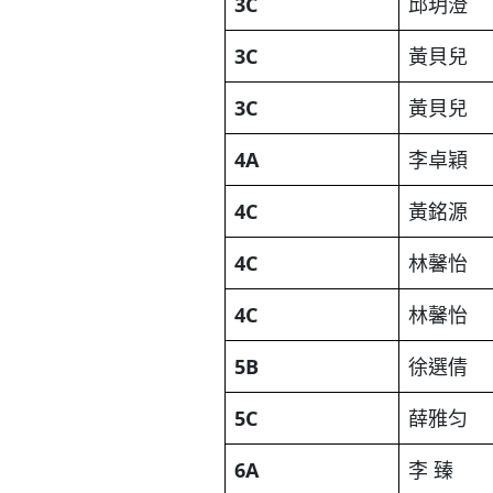
3C
邱玥澄
3C
黃貝兒
3C
黃貝兒
4A
李卓穎
4C
黃銘源
4C
林馨怡
4C
林馨怡
5B
徐選倩
5C
薛雅匀
6A
李 臻