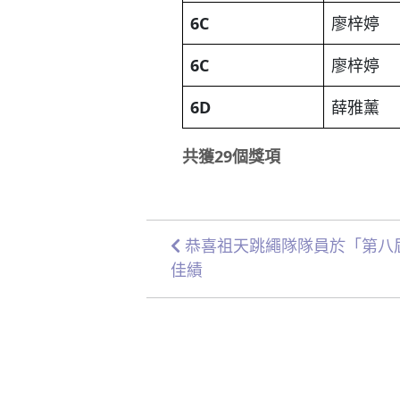
6C
廖梓婷
6C
廖梓婷
6D
薛雅薰
共獲
29
個獎項
恭喜祖天跳繩隊隊員於「第八
佳績