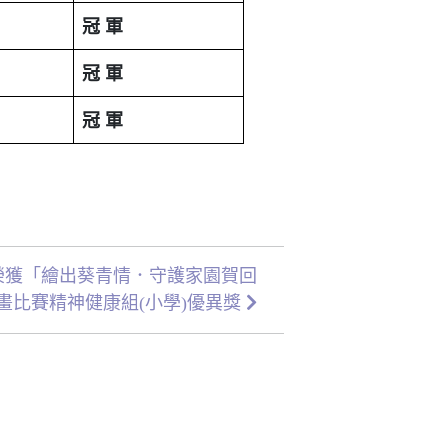
冠
軍
冠
軍
冠
軍
卓瑤榮獲「繪出葵青情．守護家園賀回
畫比賽精神健康組(小學)優異獎