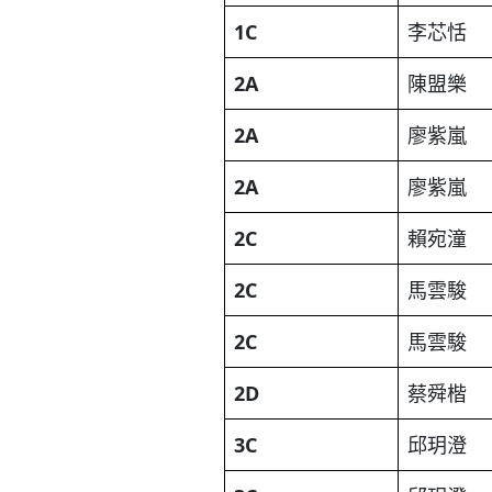
1C
李芯恬
2A
陳盟樂
2A
廖紫嵐
2A
廖紫嵐
2C
賴宛潼
2C
馬雲駿
2C
馬雲駿
2D
蔡舜楷
3C
邱玥澄