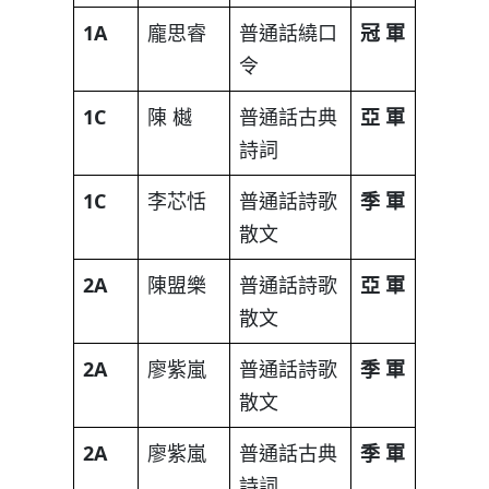
1A
龐思睿
普通話繞口
冠
軍
令
1C
陳 樾
普通話古典
亞
軍
詩詞
1C
李芯恬
普通話詩歌
季
軍
散文
2A
陳盟樂
普通話詩歌
亞
軍
散文
2A
廖紫嵐
普通話詩歌
季
軍
散文
2A
廖紫嵐
普通話古典
季
軍
詩詞