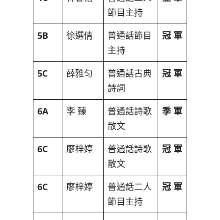
節目主持
5B
徐選倩
普通話節目
冠
軍
主持
5C
薛雅匀
普通話古典
冠
軍
詩詞
6A
李 臻
普通話詩歌
季
軍
散文
6C
廖梓婷
普通話詩歌
冠
軍
散文
6C
廖梓婷
普通話二人
冠
軍
節目主持