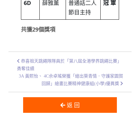
6D
薛雅薰
普通話二人
冠
軍
節目主持
共獲
29
個獎項
恭喜祖天跳繩隊隊員於「第八屆全港學界跳繩比賽」
勇奪佳績
3A 黃熙怡、 4C佘卓瑤榮獲「繪出葵青情．守護家園賀
回歸」繪畫比賽精神健康組(小學)優異獎
返 回