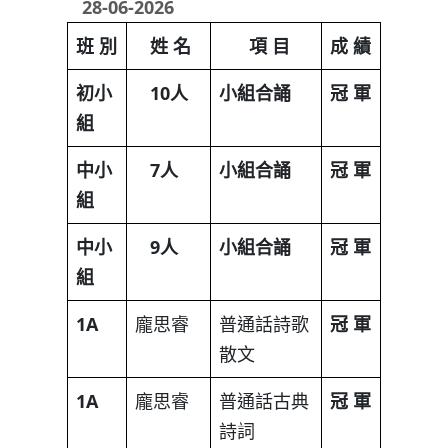
28-06-2026
班
別
姓
名
項
目
成
績
初小
10
人
小組合誦
冠
軍
組
中小
7
人
小組合誦
冠
軍
組
中小
9
人
小組合誦
冠
軍
組
1A
龐思睿
普通話詩歌
冠
軍
散文
1A
龐思睿
普通話古典
冠
軍
詩詞