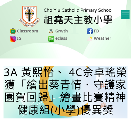
Classroom
Grwth
FB
IG
eclass
Weather
3A 黃熙怡、 4C佘卓瑤榮
獲「繪出葵青情．守護家
園賀回歸」繪畫比賽精神
健康組(小學)優異獎