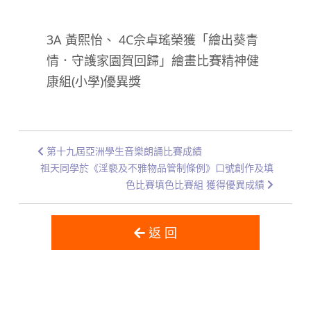
3A 黃熙怡、 4C佘卓瑤榮獲「繪出葵青
情．守護家園賀回歸」繪畫比賽精神健
康組(小學)優異獎
第十九屆亞洲學生音樂朗誦比賽成績
祖天同學於《淫褻及不雅物品管制條例》口號創作及填
色比賽填色比賽組 獲得優異成績
返 回