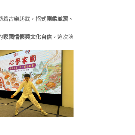
隨着古樂起武，招式
剛柔並濟、
的
家國情懷與文化自信
。這次演