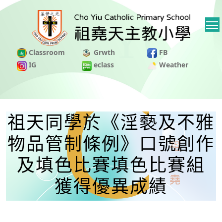
Classroom
Grwth
FB
IG
eclass
Weather
祖天同學於《淫褻及不雅
物品管制條例》口號創作
及填色比賽填色比賽組
獲得優異成績