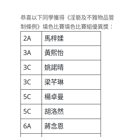
恭喜以下同學獲得《淫褻及不雅物品管
制條例》填色比賽填色比賽組優異獎：
2A
馬梓媃
3A
黃熙怡
3C
姚諾晴
3C
梁芊琳
5C
楊卓曼
5C
胡洛然
6A
蔣念恩