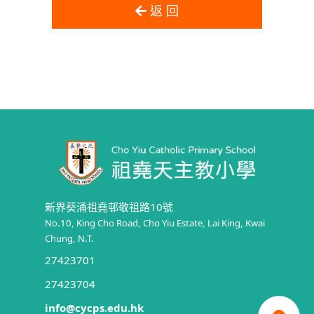
返 回
新界葵涌祖堯邨敬祖路10號
No.10, King Cho Road, Cho Yiu Estate, Lai King, Kwai
Chung, N.T.
27423701
27423704
info@cycps.edu.hk