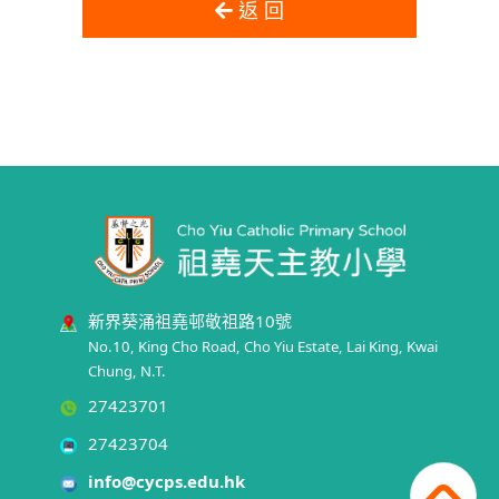
返 回
新界葵涌祖堯邨敬祖路10號
No.10, King Cho Road, Cho Yiu Estate, Lai King, Kwai
Chung, N.T.
27423701
27423704
info@cycps.edu.hk