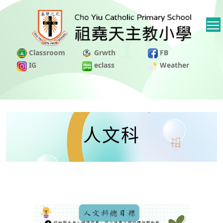
Classroom
Grwth
FB
IG
eclass
Weather
人文科