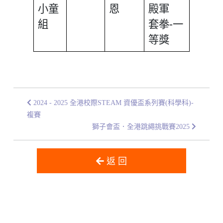
小童
恩
殿軍
組
套拳-一
等獎
2024 - 2025 全港校際STEAM 資優盃系列賽(科學科)-
複賽
獅子會盃．全港跳繩挑戰賽2025
返 回