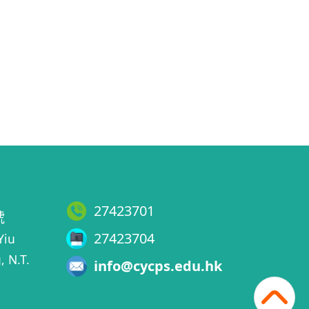
27423701
號
27423704
Yiu
, N.T.
info@cycps.edu.hk