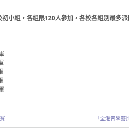
及初小組，各組限120人參加，各校各組別最多
軍
軍
軍
軍
軍
比賽
「全港青學藝