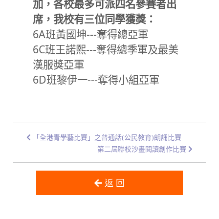
加，各校最多可派四
名參賽者出
席，我校有三位同學獲獎：
6A班黃國坤---奪得總亞軍
6C班王諾熙---奪得總季軍及最美
漢服獎亞軍
6D班黎伊一---奪得小組亞軍
「全港青學藝比賽」之普通話(公民教育)朗誦比賽
第二屆聯校沙畫閱讀創作比賽
返 回