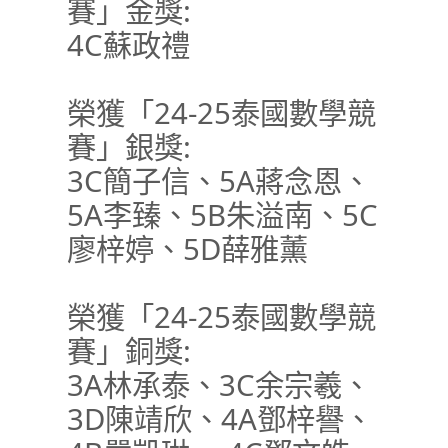
賽」金獎:
4C蘇政禮
榮獲「24-25泰國數學競
賽」銀獎:
3C簡子信、5A蔣念恩、
5A李臻、5B朱溢南、5C
廖梓婷、5D薛雅薰
榮獲「24-25泰國數學競
賽」銅獎:
3A林承泰、3C余宗羲、
3D陳靖欣、4A鄧梓譽、