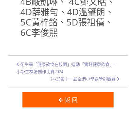
4B嚴凱琳、 4C鄧文皓、
4D薛雅勻、4D溫肇朗、
5C黃梓銘、5D張祖僖、
6C李俊𤋮
衛生署「健康飲食在校園」運動「實踐健康飲食」--
小學生標語創作比賽2024
24-25第十一屆全港小學數學挑戰賽
返 回