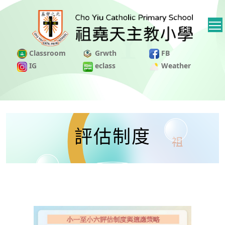
Classroom
Grwth
FB
IG
eclass
Weather
評估制度